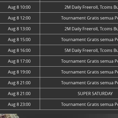
Aug 8 10:00
2M Daily Freeroll, Tcoins B
Aug 8 12:00
Tournament Gratis semua 
Aug 8 13:00
2M Daily Freeroll, Tcoins B
Aug 8 15:00
Tournament Gratis semua 
Aug 8 16:00
5M Daily Freeroll, Tcoins B
Aug 8 17:00
Tournament Gratis semua 
Aug 8 19:00
Tournament Gratis semua 
Aug 8 21:00
Tournament Gratis semua 
Aug 8 21:00
SUPER SATURDAY
Aug 8 23:00
Tournament Gratis semua 