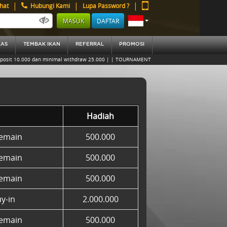
|
|
|
hat
Hubungi Kami
Lupa Password ?
DAFTAR
KAS
TEMBAK IKAN
REFERRAL
PROMOSI
l deposit 10.000 dan minimal withdraw 25.000 | | TOURNAMENT SLOT SPECIAL KEMERDEKAAN 
Hadiah
Pemain
500.000
Pemain
500.000
Pemain
500.000
uy-in
2.000.000
Pemain
500.000