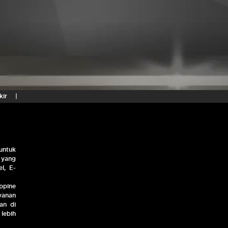
kir
|
untuk
 yang
l, E-
ppine
yanan
an di
lebih