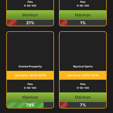
Pola
Pola
0-50-100
0-50-100
Mainkan
Mainkan
21%
1%
Oriental Prosperity
Mystical Spirits
Jam Gacor : 00:00-23:59
Jam Gacor : 00:00-23:59
Pola
Pola
0-50-100
0-50-100
Mainkan
Mainkan
79%
7%