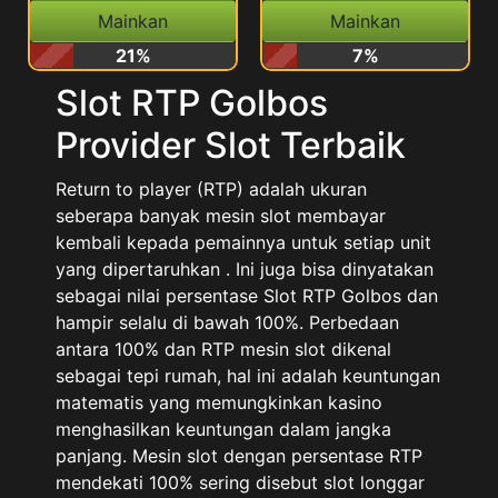
Mainkan
Mainkan
21%
7%
Slot RTP Golbos
Provider Slot Terbaik
Return to player (RTP) adalah ukuran
seberapa banyak mesin slot membayar
kembali kepada pemainnya untuk setiap unit
yang dipertaruhkan . Ini juga bisa dinyatakan
sebagai nilai persentase Slot RTP Golbos dan
hampir selalu di bawah 100%. Perbedaan
antara 100% dan RTP mesin slot dikenal
sebagai tepi rumah, hal ini adalah keuntungan
matematis yang memungkinkan kasino
menghasilkan keuntungan dalam jangka
panjang. Mesin slot dengan persentase RTP
mendekati 100% sering disebut slot longgar