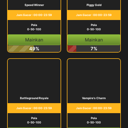
Speed Winner
Piggy Gold
Jam Gacor : 00:00-23:59
Jam Gacor : 00:00-23:59
Pola
Pola
0-50-100
0-50-100
Mainkan
Mainkan
49%
7%
Battleground Royale
Vampire's Charm
Jam Gacor : 00:00-23:59
Jam Gacor : 00:00-23:59
Pola
Pola
0-50-100
0-50-100