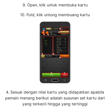
9. Open, klik untuk membuka kartu
10. Fold, klik untung membuang kartu
4. Sesuai dengan nilai kartu yang didapatkan apabila
pemain menang berikut adalah susunan set kartu dari
yang terkecil hingga yang tertinggi