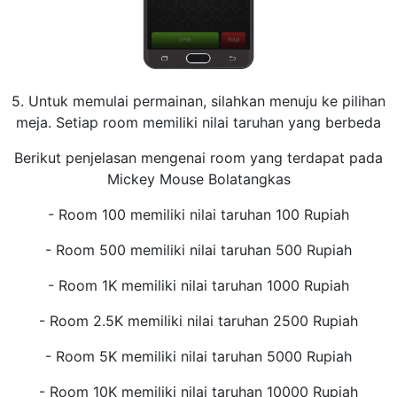
5. Untuk memulai permainan, silahkan menuju ke pilihan
meja. Setiap room memiliki nilai taruhan yang berbeda
Berikut penjelasan mengenai room yang terdapat pada
Mickey Mouse Bolatangkas
- Room 100 memiliki nilai taruhan 100 Rupiah
- Room 500 memiliki nilai taruhan 500 Rupiah
- Room 1K memiliki nilai taruhan 1000 Rupiah
- Room 2.5K memiliki nilai taruhan 2500 Rupiah
- Room 5K memiliki nilai taruhan 5000 Rupiah
- Room 10K memiliki nilai taruhan 10000 Rupiah