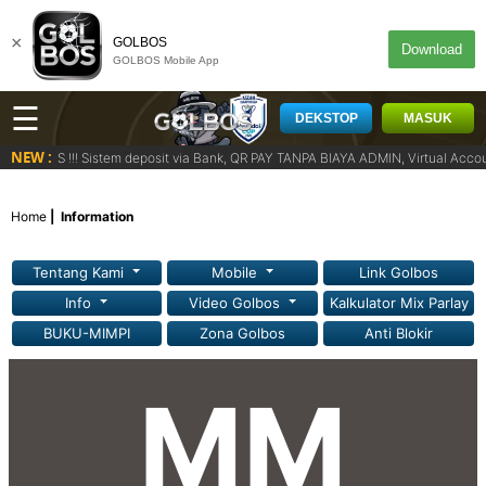
×
GOLBOS
Download
GOLBOS Mobile App
☰
DEKSTOP
MASUK
NEW :
OLBOS !!! Sistem deposit via Bank, QR PAY TANPA BIAYA ADMIN, Virtual Acco
Home
Information
Tentang Kami
Mobile
Link Golbos
Info
Video Golbos
Kalkulator Mix Parlay
BUKU-MIMPI
Zona Golbos
Anti Blokir
MM