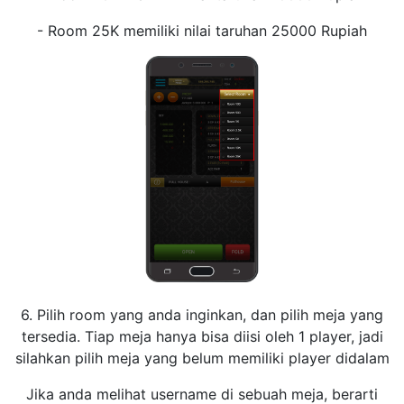
- Room 25K memiliki nilai taruhan 25000 Rupiah
6. Pilih room yang anda inginkan, dan pilih meja yang
tersedia. Tiap meja hanya bisa diisi oleh 1 player, jadi
silahkan pilih meja yang belum memiliki player didalam
Jika anda melihat username di sebuah meja, berarti