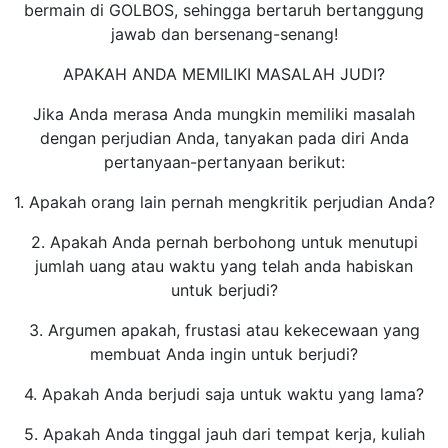
bermain di GOLBOS, sehingga bertaruh bertanggung
jawab dan bersenang-senang!
APAKAH ANDA MEMILIKI MASALAH JUDI?
Jika Anda merasa Anda mungkin memiliki masalah
dengan perjudian Anda, tanyakan pada diri Anda
pertanyaan-pertanyaan berikut:
1. Apakah orang lain pernah mengkritik perjudian Anda?
2. Apakah Anda pernah berbohong untuk menutupi
jumlah uang atau waktu yang telah anda habiskan
untuk berjudi?
3. Argumen apakah, frustasi atau kekecewaan yang
membuat Anda ingin untuk berjudi?
4. Apakah Anda berjudi saja untuk waktu yang lama?
5. Apakah Anda tinggal jauh dari tempat kerja, kuliah