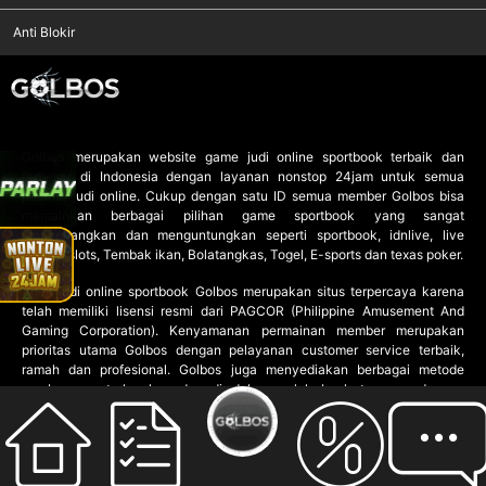
Anti Blokir
Golbos
merupakan website game judi online sportbook terbaik dan
terbesar di Indonesia dengan layanan nonstop 24jam untuk semua
pecinta judi online. Cukup dengan satu ID semua member Golbos bisa
memainkan berbagai pilihan game sportbook yang sangat
menyenangkan dan menguntungkan seperti sportbook, idnlive, live
casino, slots, Tembak ikan, Bolatangkas, Togel, E-sports dan texas poker.
Agen judi
online sportbook Golbos merupakan situs terpercaya karena
telah memiliki lisensi resmi dari PAGCOR (Philippine Amusement And
Gaming Corporation). Kenyamanan permainan member merupakan
prioritas utama Golbos dengan pelayanan customer service terbaik,
ramah dan profesional. Golbos juga menyediakan berbagai metode
pembayaran terlengkap dan di dukung oleh bank ternama dengan
keamanan selama proses transaksi. Hubungi segera customer service
Golbos untuk info lebih lanjut seputar permainan.
Lisensi