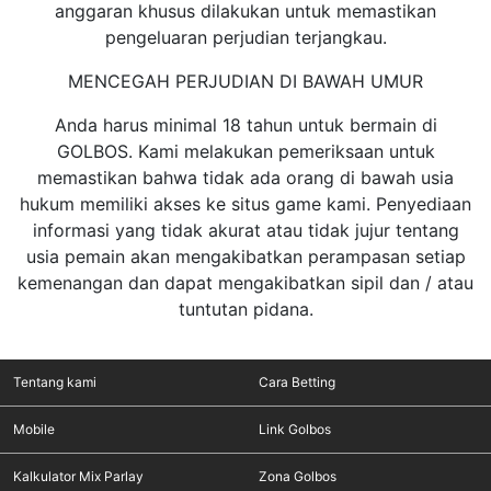
anggaran khusus dilakukan untuk memastikan
pengeluaran perjudian terjangkau.
MENCEGAH PERJUDIAN DI BAWAH UMUR
Anda harus minimal 18 tahun untuk bermain di
GOLBOS. Kami melakukan pemeriksaan untuk
memastikan bahwa tidak ada orang di bawah usia
hukum memiliki akses ke situs game kami. Penyediaan
informasi yang tidak akurat atau tidak jujur tentang
usia pemain akan mengakibatkan perampasan setiap
kemenangan dan dapat mengakibatkan sipil dan / atau
tuntutan pidana.
Tentang kami
Cara Betting
Mobile
Link Golbos
Kalkulator Mix Parlay
Zona Golbos